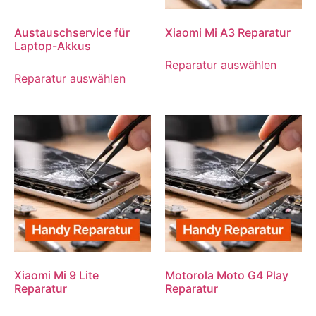
Austauschservice für
Xiaomi Mi A3 Reparatur
Laptop-Akkus
Reparatur auswählen
Reparatur auswählen
Xiaomi Mi 9 Lite
Motorola Moto G4 Play
Reparatur
Reparatur