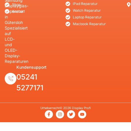
Samsung
iPad Reparatur
Shop
Displayglas-
Watch Reparatur
Reparatur
Kontakt
in
Laptop Reparatur
Gütersloh
Macbook Reparatur
Spezialisiert
auf
LCD-
und
OLED-
Display-
Reparaturen
Kundensupport
05241
5277171
Urheberrecht© 2026 Display Profi