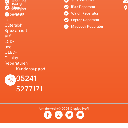
Smart Phones
Über uns
Samsung
iPad Reparatur
Shop
Displayglas-
Watch Reparatur
Reparatur
Kontakt
in
Laptop Reparatur
Gütersloh
Macbook Reparatur
Spezialisiert
auf
LCD-
und
OLED-
Display-
Reparaturen
Kundensupport
05241
5277171
Urheberrecht© 2026 Display Profi