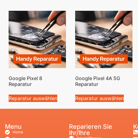
Google Pixel 8
Google Pixel 4A 5G
Reparatur
Reparatur
Reparatur auswählen
Reparatur auswählen
Menu
Reparieren Sie
K
Ihr/Ihre
Home