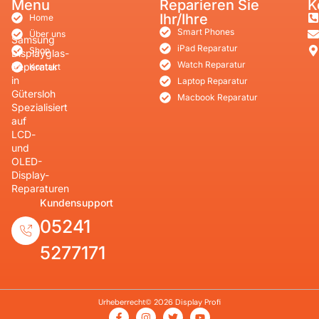
Menu
Reparieren Sie
K
Ihr/Ihre
Home
Smart Phones
Über uns
Samsung
iPad Reparatur
Shop
Displayglas-
Watch Reparatur
Reparatur
Kontakt
in
Laptop Reparatur
Gütersloh
Macbook Reparatur
Spezialisiert
auf
LCD-
und
OLED-
Display-
Reparaturen
Kundensupport
05241
5277171
Urheberrecht© 2026 Display Profi