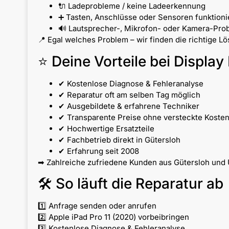
🔌 Ladeprobleme / keine Ladeerkennung
➕ Tasten, Anschlüsse oder Sensoren funktionie
🔊 Lautsprecher-, Mikrofon- oder Kamera-Pro
📍 Egal welches Problem – wir finden die richtige Lö
⭐ Deine Vorteile bei Display 
✔ Kostenlose Diagnose & Fehleranalyse
✔ Reparatur oft am selben Tag möglich
✔ Ausgebildete & erfahrene Techniker
✔ Transparente Preise ohne versteckte Koste
✔ Hochwertige Ersatzteile
✔ Fachbetrieb direkt in Gütersloh
✔ Erfahrung seit 2008
➡ Zahlreiche zufriedene Kunden aus Gütersloh und 
🛠 So läuft die Reparatur ab
1️⃣ Anfrage senden oder anrufen
2️⃣ Apple iPad Pro 11 (2020) vorbeibringen
3️⃣ Kostenlose Diagnose & Fehleranalyse