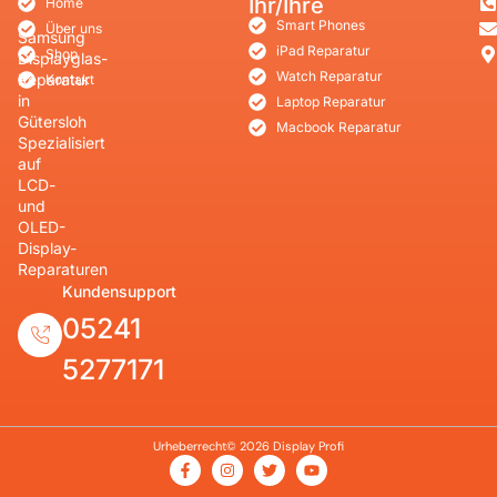
Ihr/Ihre
Home
Smart Phones
Über uns
Samsung
iPad Reparatur
Shop
Displayglas-
Watch Reparatur
Reparatur
Kontakt
in
Laptop Reparatur
Gütersloh
Macbook Reparatur
Spezialisiert
auf
LCD-
und
OLED-
Display-
Reparaturen
Kundensupport
05241
5277171
Urheberrecht© 2026 Display Profi