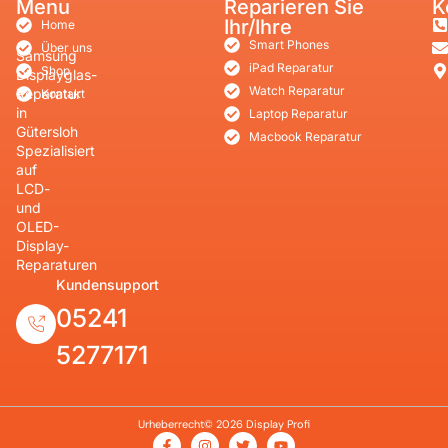
Menu
Reparieren Sie
K
Ihr/Ihre
Home
Smart Phones
Über uns
Samsung
iPad Reparatur
Shop
Displayglas-
Watch Reparatur
Reparatur
Kontakt
in
Laptop Reparatur
Gütersloh
Macbook Reparatur
Spezialisiert
auf
LCD-
und
OLED-
Display-
Reparaturen
Kundensupport
05241
5277171
Urheberrecht© 2026 Display Profi