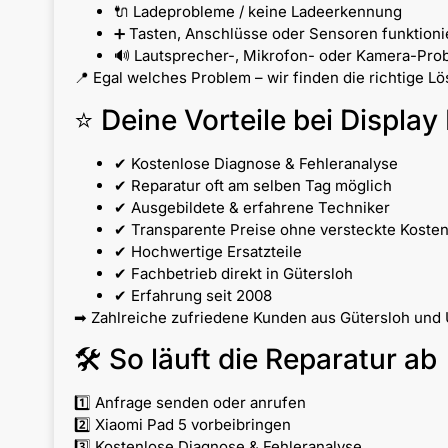
🔌 Ladeprobleme / keine Ladeerkennung
➕ Tasten, Anschlüsse oder Sensoren funktionie
🔊 Lautsprecher-, Mikrofon- oder Kamera-Pro
📍 Egal welches Problem – wir finden die richtige L
⭐ Deine Vorteile bei Display 
✔ Kostenlose Diagnose & Fehleranalyse
✔ Reparatur oft am selben Tag möglich
✔ Ausgebildete & erfahrene Techniker
✔ Transparente Preise ohne versteckte Koste
✔ Hochwertige Ersatzteile
✔ Fachbetrieb direkt in Gütersloh
✔ Erfahrung seit 2008
➡ Zahlreiche zufriedene Kunden aus Gütersloh und 
🛠 So läuft die Reparatur ab
1️⃣ Anfrage senden oder anrufen
2️⃣ Xiaomi Pad 5 vorbeibringen
3️⃣ Kostenlose Diagnose & Fehleranalyse