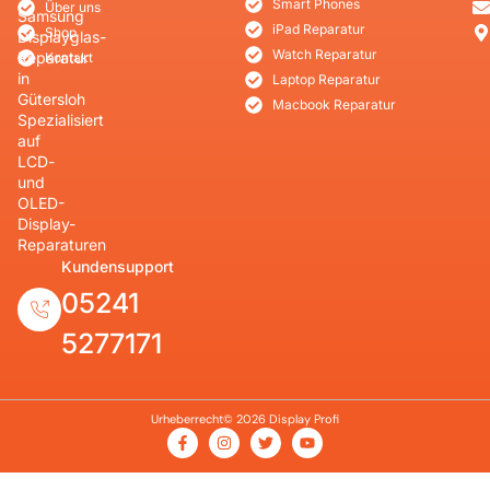
Smart Phones
Über uns
Samsung
iPad Reparatur
Shop
Displayglas-
Watch Reparatur
Reparatur
Kontakt
in
Laptop Reparatur
Gütersloh
Macbook Reparatur
Spezialisiert
auf
LCD-
und
OLED-
Display-
Reparaturen
Kundensupport
05241
5277171
Urheberrecht© 2026 Display Profi