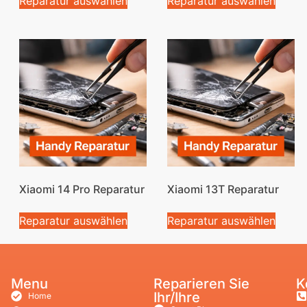
Reparatur auswählen
Reparatur auswählen
Xiaomi 14 Pro Reparatur
Xiaomi 13T Reparatur
Reparatur auswählen
Reparatur auswählen
Menu
Reparieren Sie
K
Ihr/Ihre
Home