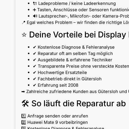
🔌 Ladeprobleme / keine Ladeerkennung
➕ Tasten, Anschlüsse oder Sensoren funktionie
🔊 Lautsprecher-, Mikrofon- oder Kamera-Pro
📍 Egal welches Problem – wir finden die richtige L
⭐ Deine Vorteile bei Display 
✔ Kostenlose Diagnose & Fehleranalyse
✔ Reparatur oft am selben Tag möglich
✔ Ausgebildete & erfahrene Techniker
✔ Transparente Preise ohne versteckte Koste
✔ Hochwertige Ersatzteile
✔ Fachbetrieb direkt in Gütersloh
✔ Erfahrung seit 2008
➡ Zahlreiche zufriedene Kunden aus Gütersloh und 
🛠 So läuft die Reparatur ab
1️⃣ Anfrage senden oder anrufen
2️⃣ Huawei Mate 9 vorbeibringen
3️⃣ Kostenlose Diagnose & Fehleranalyse