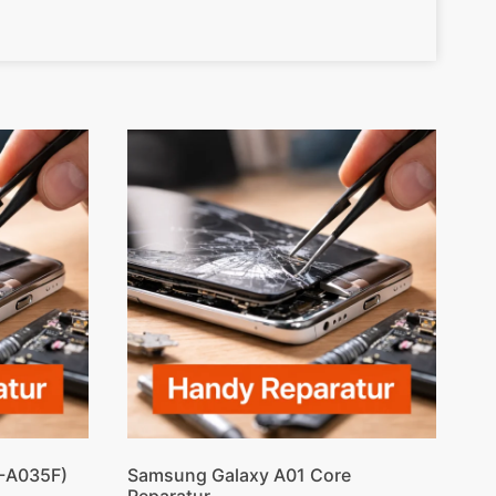
-A035F)
Samsung Galaxy A01 Core