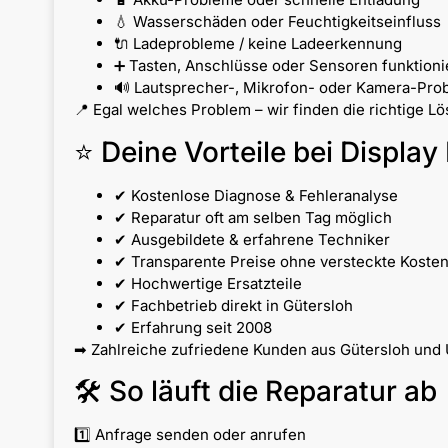
💧 Wasserschäden oder Feuchtigkeitseinfluss
🔌 Ladeprobleme / keine Ladeerkennung
➕ Tasten, Anschlüsse oder Sensoren funktionie
🔊 Lautsprecher-, Mikrofon- oder Kamera-Pro
📍 Egal welches Problem – wir finden die richtige L
⭐ Deine Vorteile bei Display 
✔ Kostenlose Diagnose & Fehleranalyse
✔ Reparatur oft am selben Tag möglich
✔ Ausgebildete & erfahrene Techniker
✔ Transparente Preise ohne versteckte Koste
✔ Hochwertige Ersatzteile
✔ Fachbetrieb direkt in Gütersloh
✔ Erfahrung seit 2008
➡ Zahlreiche zufriedene Kunden aus Gütersloh und 
🛠 So läuft die Reparatur ab
1️⃣ Anfrage senden oder anrufen