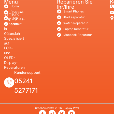
Menu
Reparieren Sie
K
Ihr/Ihre
Home
Smart Phones
Über uns
Samsung
iPad Reparatur
Shop
Displayglas-
Watch Reparatur
Reparatur
Kontakt
in
Laptop Reparatur
Gütersloh
Macbook Reparatur
Spezialisiert
auf
LCD-
und
OLED-
Display-
Reparaturen
Kundensupport
05241
5277171
Urheberrecht© 2026 Display Profi