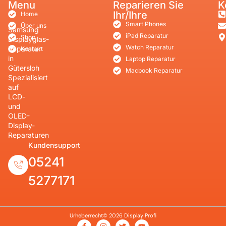
Menu
Reparieren Sie
K
Ihr/Ihre
Home
Smart Phones
Über uns
Samsung
iPad Reparatur
Shop
Displayglas-
Watch Reparatur
Reparatur
Kontakt
in
Laptop Reparatur
Gütersloh
Macbook Reparatur
Spezialisiert
auf
LCD-
und
OLED-
Display-
Reparaturen
Kundensupport
05241
5277171
Urheberrecht© 2026 Display Profi