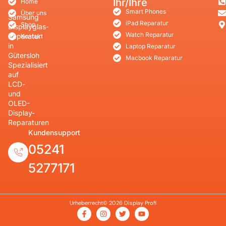
Ihr/Ihre
Home
Smart Phones
Über uns
Samsung
iPad Reparatur
Shop
Displayglas-
Watch Reparatur
Reparatur
Kontakt
in
Laptop Reparatur
Gütersloh
Macbook Reparatur
Spezialisiert
auf
LCD-
und
OLED-
Display-
Reparaturen
Kundensupport
05241
5277171
Urheberrecht© 2026 Display Profi