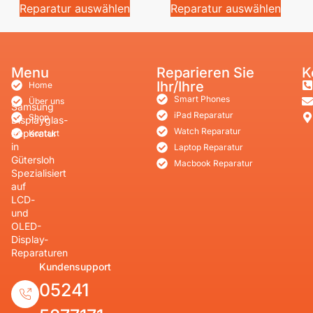
Reparatur auswählen
Reparatur auswählen
Menu
Reparieren Sie
K
Ihr/Ihre
Home
Smart Phones
Über uns
Samsung
iPad Reparatur
Shop
Displayglas-
Watch Reparatur
Reparatur
Kontakt
in
Laptop Reparatur
Gütersloh
Macbook Reparatur
Spezialisiert
auf
LCD-
und
OLED-
Display-
Reparaturen
Kundensupport
05241