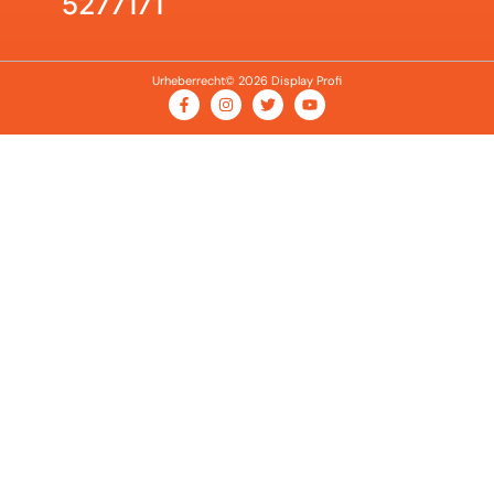
5277171
Urheberrecht© 2026 Display Profi