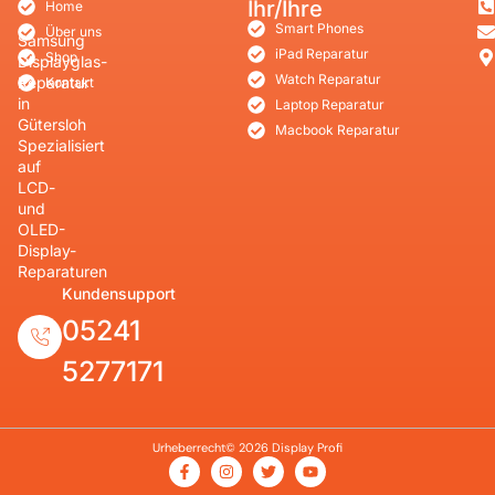
Ihr/Ihre
Home
Smart Phones
Über uns
Samsung
iPad Reparatur
Shop
Displayglas-
Watch Reparatur
Reparatur
Kontakt
in
Laptop Reparatur
Gütersloh
Macbook Reparatur
Spezialisiert
auf
LCD-
und
OLED-
Display-
Reparaturen
Kundensupport
05241
5277171
Urheberrecht© 2026 Display Profi