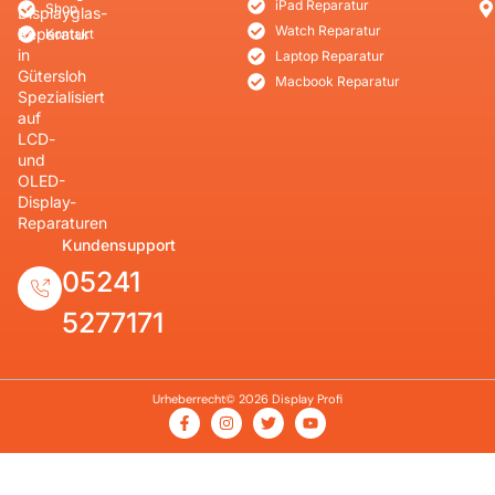
iPad Reparatur
Shop
Displayglas-
Watch Reparatur
Reparatur
Kontakt
in
Laptop Reparatur
Gütersloh
Macbook Reparatur
Spezialisiert
auf
LCD-
und
OLED-
Display-
Reparaturen
Kundensupport
05241
5277171
Urheberrecht© 2026 Display Profi