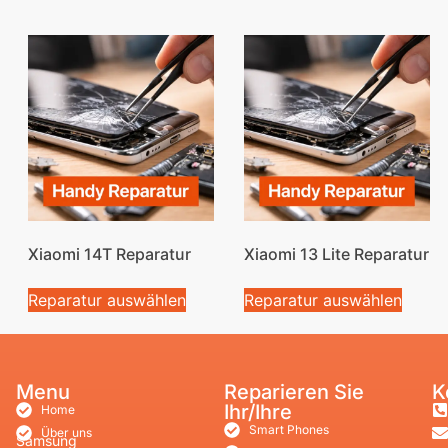
Xiaomi 14T Reparatur
Xiaomi 13 Lite Reparatur
Reparatur auswählen
Reparatur auswählen
Menu
Reparieren Sie
K
Ihr/Ihre
Home
Smart Phones
Über uns
Samsung