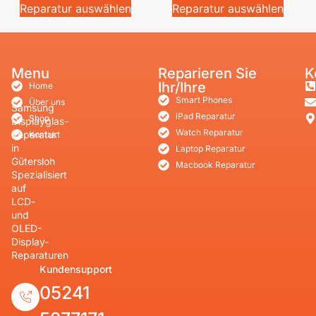
Reparatur auswählen
Reparatur auswählen
Menu
Reparieren Sie
K
Ihr/Ihre
Home
Smart Phones
Über uns
Samsung
iPad Reparatur
Shop
Displayglas-
Watch Reparatur
Reparatur
Kontakt
in
Laptop Reparatur
Gütersloh
Macbook Reparatur
Spezialisiert
auf
LCD-
und
OLED-
Display-
Reparaturen
Kundensupport
05241