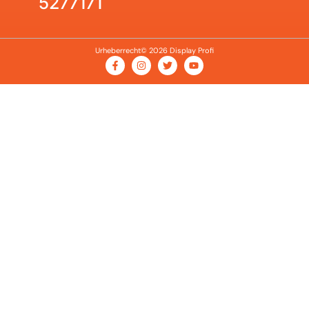
5277171
Urheberrecht© 2026 Display Profi