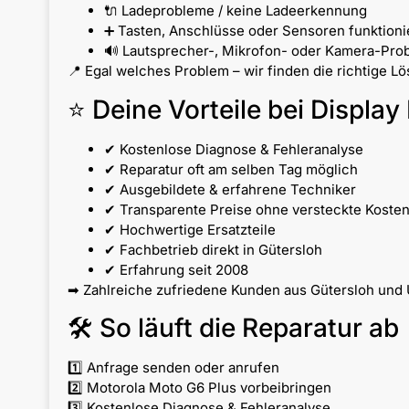
🔌 Ladeprobleme / keine Ladeerkennung
➕ Tasten, Anschlüsse oder Sensoren funktionie
🔊 Lautsprecher-, Mikrofon- oder Kamera-Pro
📍 Egal welches Problem – wir finden die richtige L
⭐ Deine Vorteile bei Display 
✔ Kostenlose Diagnose & Fehleranalyse
✔ Reparatur oft am selben Tag möglich
✔ Ausgebildete & erfahrene Techniker
✔ Transparente Preise ohne versteckte Koste
✔ Hochwertige Ersatzteile
✔ Fachbetrieb direkt in Gütersloh
✔ Erfahrung seit 2008
➡ Zahlreiche zufriedene Kunden aus Gütersloh und 
🛠 So läuft die Reparatur ab
1️⃣ Anfrage senden oder anrufen
2️⃣ Motorola Moto G6 Plus vorbeibringen
3️⃣ Kostenlose Diagnose & Fehleranalyse