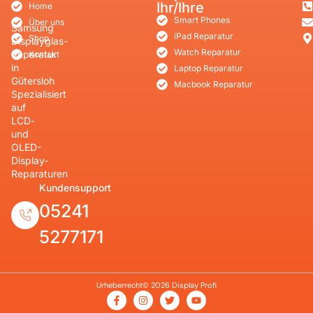
Ihr/Ihre
Home
Smart Phones
Über uns
Samsung
iPad Reparatur
Shop
Displayglas-
Watch Reparatur
Reparatur
Kontakt
in
Laptop Reparatur
Gütersloh
Macbook Reparatur
Spezialisiert
auf
LCD-
und
OLED-
Display-
Reparaturen
Kundensupport
05241
5277171
Urheberrecht© 2026 Display Profi