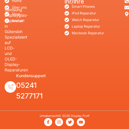
Ihr/Ihre
Home
Smart Phones
Über uns
Samsung
iPad Reparatur
Shop
Displayglas-
Watch Reparatur
Reparatur
Kontakt
in
Laptop Reparatur
Gütersloh
Macbook Reparatur
Spezialisiert
auf
LCD-
und
OLED-
Display-
Reparaturen
Kundensupport
05241
5277171
Urheberrecht© 2026 Display Profi