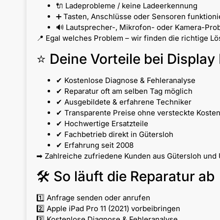
🔌 Ladeprobleme / keine Ladeerkennung
➕ Tasten, Anschlüsse oder Sensoren funktionie
🔊 Lautsprecher-, Mikrofon- oder Kamera-Pro
📍 Egal welches Problem – wir finden die richtige Lö
⭐ Deine Vorteile bei Display 
✔ Kostenlose Diagnose & Fehleranalyse
✔ Reparatur oft am selben Tag möglich
✔ Ausgebildete & erfahrene Techniker
✔ Transparente Preise ohne versteckte Koste
✔ Hochwertige Ersatzteile
✔ Fachbetrieb direkt in Gütersloh
✔ Erfahrung seit 2008
➡ Zahlreiche zufriedene Kunden aus Gütersloh und 
🛠 So läuft die Reparatur ab
1️⃣ Anfrage senden oder anrufen
2️⃣ Apple iPad Pro 11 (2021) vorbeibringen
3️⃣ Kostenlose Diagnose & Fehleranalyse