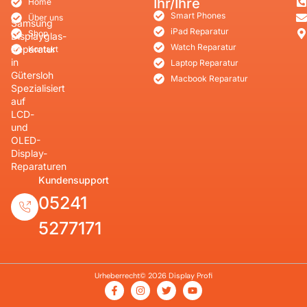
Ihr/Ihre
Home
Smart Phones
Über uns
Samsung
iPad Reparatur
Shop
Displayglas-
Watch Reparatur
Reparatur
Kontakt
in
Laptop Reparatur
Gütersloh
Macbook Reparatur
Spezialisiert
auf
LCD-
und
OLED-
Display-
Reparaturen
Kundensupport
05241
5277171
Urheberrecht© 2026 Display Profi