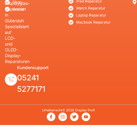
iPad Reparatur
Shop
Displayglas-
Watch Reparatur
Reparatur
Kontakt
in
Laptop Reparatur
Gütersloh
Macbook Reparatur
Spezialisiert
auf
LCD-
und
OLED-
Display-
Reparaturen
Kundensupport
05241
5277171
Urheberrecht© 2026 Display Profi