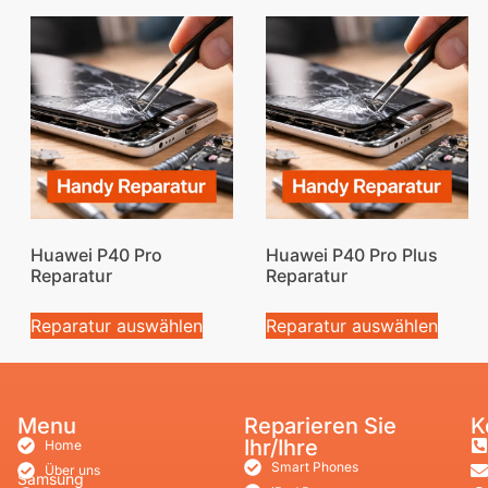
Huawei P40 Pro
Huawei P40 Pro Plus
Reparatur
Reparatur
Reparatur auswählen
Reparatur auswählen
Menu
Reparieren Sie
K
Ihr/Ihre
Home
Smart Phones
Über uns
Samsung