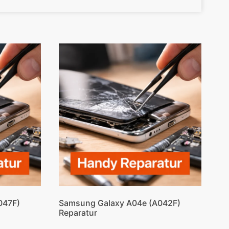
047F)
Samsung Galaxy A04e (A042F)
Reparatur