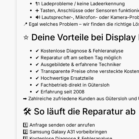
🔌 Ladeprobleme / keine Ladeerkennung
➕ Tasten, Anschlüsse oder Sensoren funktionie
🔊 Lautsprecher-, Mikrofon- oder Kamera-Pro
📍 Egal welches Problem – wir finden die richtige L
⭐ Deine Vorteile bei Display 
✔ Kostenlose Diagnose & Fehleranalyse
✔ Reparatur oft am selben Tag möglich
✔ Ausgebildete & erfahrene Techniker
✔ Transparente Preise ohne versteckte Koste
✔ Hochwertige Ersatzteile
✔ Fachbetrieb direkt in Gütersloh
✔ Erfahrung seit 2008
➡ Zahlreiche zufriedene Kunden aus Gütersloh und 
🛠 So läuft die Reparatur ab
1️⃣ Anfrage senden oder anrufen
2️⃣ Samsung Galaxy A31 vorbeibringen
3️⃣ Kostenlose Diagnose & Fehleranalyse