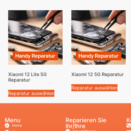
Xiaomi 12 Lite 5G
Xiaomi 12 5G Reparatur
Reparatur
Reparatur auswählen
Reparatur auswählen
Menu
Reparieren Sie
K
Ihr/Ihre
Home