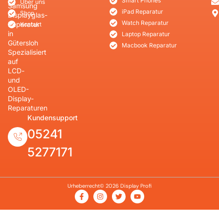
Smart Phones
Über uns
Samsung
iPad Reparatur
Shop
Displayglas-
Watch Reparatur
Reparatur
Kontakt
in
Laptop Reparatur
Gütersloh
Macbook Reparatur
Spezialisiert
auf
LCD-
und
OLED-
Display-
Reparaturen
Kundensupport
05241
5277171
Urheberrecht© 2026 Display Profi