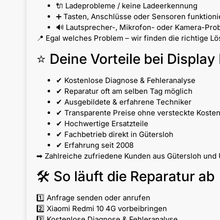
🔌 Ladeprobleme / keine Ladeerkennung
➕ Tasten, Anschlüsse oder Sensoren funktionie
🔊 Lautsprecher-, Mikrofon- oder Kamera-Pro
📍 Egal welches Problem – wir finden die richtige L
⭐ Deine Vorteile bei Display 
✔ Kostenlose Diagnose & Fehleranalyse
✔ Reparatur oft am selben Tag möglich
✔ Ausgebildete & erfahrene Techniker
✔ Transparente Preise ohne versteckte Koste
✔ Hochwertige Ersatzteile
✔ Fachbetrieb direkt in Gütersloh
✔ Erfahrung seit 2008
➡ Zahlreiche zufriedene Kunden aus Gütersloh und 
🛠 So läuft die Reparatur ab
1️⃣ Anfrage senden oder anrufen
2️⃣ Xiaomi Redmi 10 4G vorbeibringen
3️⃣ Kostenlose Diagnose & Fehleranalyse