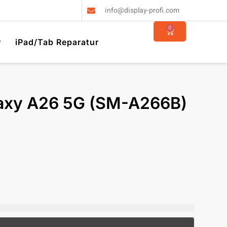
info@display-profi.com
0
r
iPad/Tab Reparatur
axy A26 5G (SM-A266B)