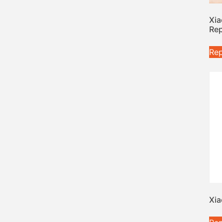
Xia
Rep
Rep
Xia