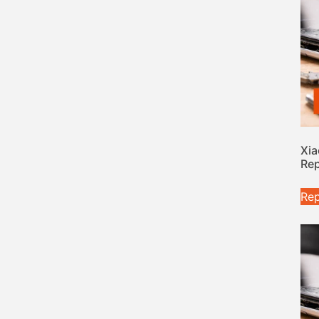
Xia
Rep
Rep