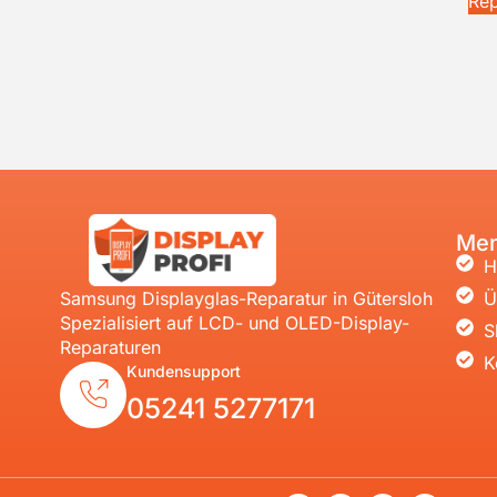
Rep
Me
H
Samsung Displayglas-Reparatur in Gütersloh
Ü
Spezialisiert auf LCD- und OLED-Display-
S
Reparaturen
K
Kundensupport
05241 5277171