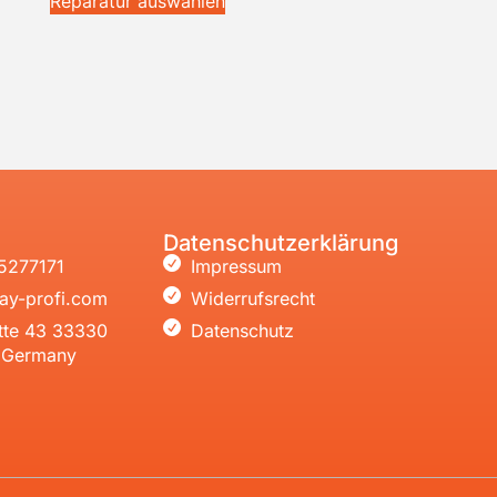
Reparatur auswählen
Datenschutzerklärung
5277171
Impressum
ay-profi.com
Widerrufsrecht
tte 43 33330
Datenschutz
, Germany