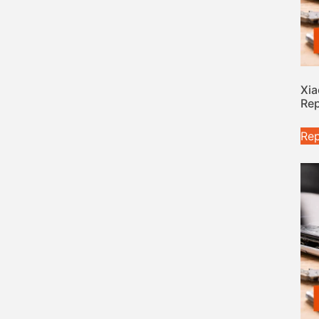
Xia
Rep
Rep