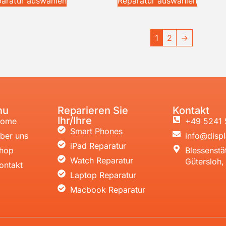
aratur auswählen
Reparatur auswählen
1
2
→
nu
Reparieren Sie
Kontakt
Ihr/Ihre
ome
+49 5241 
Smart Phones
ber uns
info@displ
iPad Reparatur
hop
Blessenstä
Watch Reparatur
Gütersloh
ontakt
Laptop Reparatur
Macbook Reparatur