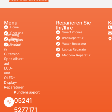
Menu
Reparieren Sie
K
Ihr/Ihre
Home
Smart Phones
Über uns
Samsung
iPad Reparatur
Shop
Displayglas-
Watch Reparatur
Reparatur
Kontakt
in
Laptop Reparatur
Gütersloh
Macbook Reparatur
Spezialisiert
auf
LCD-
und
OLED-
Display-
Reparaturen
Kundensupport
05241
5277171