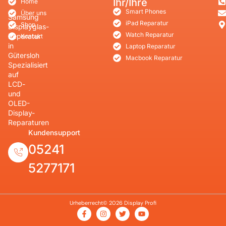
Ihr/Ihre
Home
Smart Phones
Über uns
Samsung
iPad Reparatur
Shop
Displayglas-
Watch Reparatur
Reparatur
Kontakt
in
Laptop Reparatur
Gütersloh
Macbook Reparatur
Spezialisiert
auf
LCD-
und
OLED-
Display-
Reparaturen
Kundensupport
05241
5277171
Urheberrecht© 2026 Display Profi