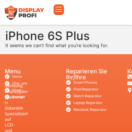
iPhone 6S Plus
It seems we can’t find what you’re looking for.
Menu
Reparieren Sie
K
Ihr/Ihre
Home
Smart Phones
Über uns
Samsung
iPad Reparatur
Shop
Displayglas-
Watch Reparatur
Reparatur
Kontakt
in
Laptop Reparatur
Gütersloh
Macbook Reparatur
Spezialisiert
auf
LCD-
und