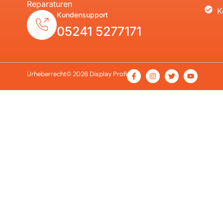
Reparaturen
K
Kundensupport
05241 5277171
Urheberrecht© 2026 Display Profi