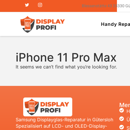
Blessenstätte 43 33330 G
Handy Repa
iPhone 11 Pro Max
It seems we can’t find what you’re looking for.
Me
H
Samsung Displayglas-Reparatur in Gütersloh
Ü
Spezialisiert auf LCD- und OLED-Display-
S