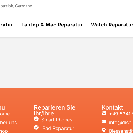
ütersloh, Germany
ratur
Laptop & Mac Reparatur
Watch Reparatu
nu
Reparieren Sie
Kontakt
Ihr/Ihre
ome
+49 5241 
Smart Phones
ber uns
info@displ
iPad Reparatur
hop
Blessenstä