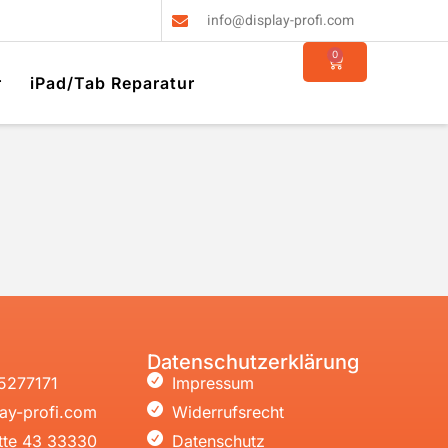
info@display-profi.com
0
r
iPad/Tab Reparatur
Datenschutzerklärung
5277171
Impressum
ay-profi.com
Widerrufsrecht
tte 43 33330
Datenschutz